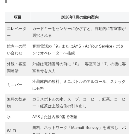
項目
2026年7月の館内案内
エレベータ
カードキーをセンサーにかざすと、自動的に客室階が
ー
選択される
館内への問
客室電話の「9」またはAYS（At Your Service）ボタ
い合わせ
ンでオペレーターへ接続
外線・客室
外線は電話番号の前に「0」、客室間は「7」の後に客
間通話
室番号を入力
冷蔵庫内の飲料、ミニボトルのアルコール、スナック
ミニバー
は有料
無料の飲み
ガラスボトルの水、スープ、コーヒー、紅茶。コーヒ
物
ー・紅茶は上段右側の引き出し
氷
AYSまたは内線9番で依頼
無料。ネットワーク「Marriott Bonvoy」を選択し、パ
Wi-Fi