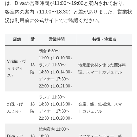
は、Divaの営業時間が11:00〜19:00と案内されており、
客室内の案内（11:00〜18:30）と差がありました。営業状
況は利用前に公式サイトでご確認ください。
店舗
階
営業時間
特徴・注意点
朝食 6:30〜
11:00（L.O.10:30）
Viridis（ヴ
18
ランチ 11:30〜
地元産食材を使った西洋料
ィリディ
階
14:30（L.O.14:00）
理。スマートカジュアル
ス）
ディナー 17:30〜
22:00（L.O.21:00）
ランチ 11:30〜
幻珠（げ
18
14:30（L.O.13:30）
会席、鮨、鉄板焼。スマー
んじゅ）
階
ディナー 17:30〜
トカジュアル
21:30（L.O.20:00）
館内案内 11:00〜
Diva（デ
18
18:30
アフタヌーンティー、軽