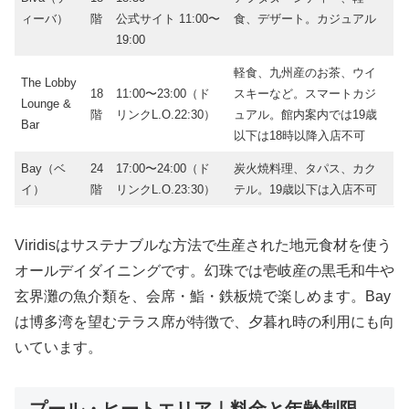
ィーバ）
階
公式サイト 11:00〜
食、デザート。カジュアル
19:00
軽食、九州産のお茶、ウイ
The Lobby
18
11:00〜23:00（ド
スキーなど。スマートカジ
Lounge &
階
リンクL.O.22:30）
ュアル。館内案内では19歳
Bar
以下は18時以降入店不可
Bay（ベ
24
17:00〜24:00（ド
炭火焼料理、タパス、カク
イ）
階
リンクL.O.23:30）
テル。19歳以下は入店不可
Viridisはサステナブルな方法で生産された地元食材を使う
オールデイダイニングです。幻珠では壱岐産の黒毛和牛や
玄界灘の魚介類を、会席・鮨・鉄板焼で楽しめます。Bay
は博多湾を望むテラス席が特徴で、夕暮れ時の利用にも向
いています。