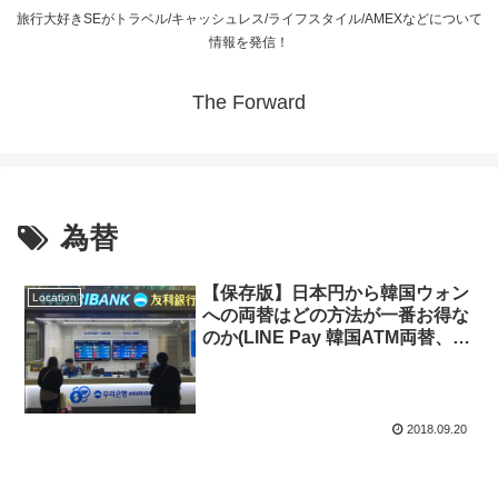
旅行大好きSEがトラベル/キャッシュレス/ライフスタイル/AMEXなどについて
情報を発信！
The Forward
為替
【保存版】日本円から韓国ウォン
Location
への両替はどの方法が一番お得な
のか(LINE Pay 韓国ATM両替、日
本での両替、韓国での両替を検証
しました！)
2018.09.20