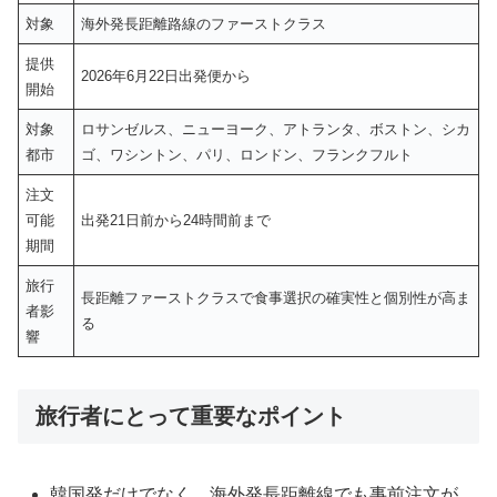
対象
海外発長距離路線のファーストクラス
提供
2026年6月22日出発便から
開始
対象
ロサンゼルス、ニューヨーク、アトランタ、ボストン、シカ
都市
ゴ、ワシントン、パリ、ロンドン、フランクフルト
注文
可能
出発21日前から24時間前まで
期間
旅行
長距離ファーストクラスで食事選択の確実性と個別性が高ま
者影
る
響
旅行者にとって重要なポイント
韓国発だけでなく、海外発長距離線でも事前注文が