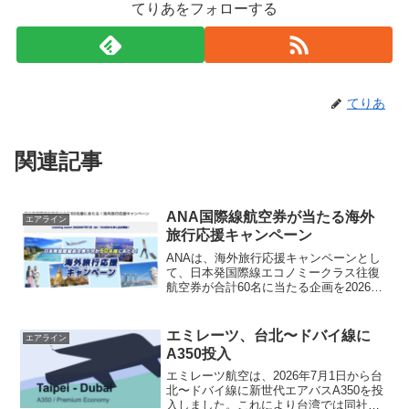
てりあをフォローする
てりあ
関連記事
ANA国際線航空券が当たる海外
エアライン
旅行応援キャンペーン
ANAは、海外旅行応援キャンペーンとし
て、日本発国際線エコノミークラス往復
航空券が合計60名に当たる企画を2026年
7月1日午前10時から開始します。対象路
線は成田発着のホノルル、シンガポー
ル、バンコク、香港で、パスポート情報
エミレーツ、台北〜ドバイ線に
エアライン
を使った応募が...
A350投入
エミレーツ航空は、2026年7月1日から台
北〜ドバイ線に新世代エアバスA350を投
入しました。これにより台湾では同社の