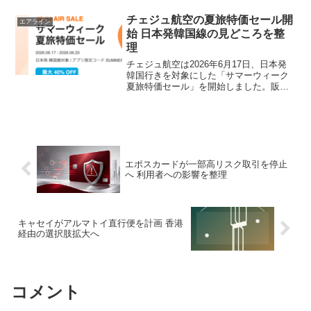
（約183cm）の新ブランケット、プレミ
アムエコノミーにはアイマスクや耳栓な
チェジュ航空の夏旅特価セール開
エアライン
どを含む新アメ...
始 日本発韓国線の見どころを整
理
チェジュ航空は2026年6月17日、日本発
韓国行きを対象にした「サマーウィーク
夏旅特価セール」を開始しました。販売
期間は2026年6月23日までの1週間限定
で、6月17日から10月23日出発分が対象
です。あわせて、会員向けに最大40％オ
フ...
エポスカードが一部高リスク取引を停止
へ 利用者への影響を整理
キャセイがアルマトイ直行便を計画 香港
経由の選択肢拡大へ
コメント