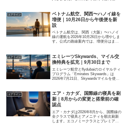
プレミアムエコノミーが初めて提供さ
れ、既存のA380運航便とあわせて、台北
発でより幅広い客室選択肢を使えるよう
ベトナム航空、関西〜ハノイ線を
エアライン
になります。...
増便｜10月26日から午後便を新
設
ベトナム航空は、関西（大阪）〜ハノイ
線の運航を2026年10月26日から増やしま
す。公式の路線案内では、増便分はまず
月・火・木・土曜に運航し、12月1日から
毎日運航へ広げる予定です。関西を午後
に出発する選択肢が増えるため、ハノイ
エミレーツSkywards、マイル交
エアライン
到着後に東南...
換特典を拡充｜9月30日まで
エミレーツ航空とflydubaiのロイヤルティ
プログラム「Emirates Skywards」は
2026年7月21日、Skywardsマイルを使う
夏季の特典を拡充しました。対象は主に
UAE内の提携店・サービスとGCCの対象
カード会員で、特典...
エア・カナダ、国際線の寝具を刷
エアライン
新｜8月からの変更と搭乗前の確
認点
エア・カナダは2026年8月から、国際線の
全クラスで寝具とアメニティを順次刷新
します。エコノミークラスとプレミアム
エコノミークラスには全長約6フィート