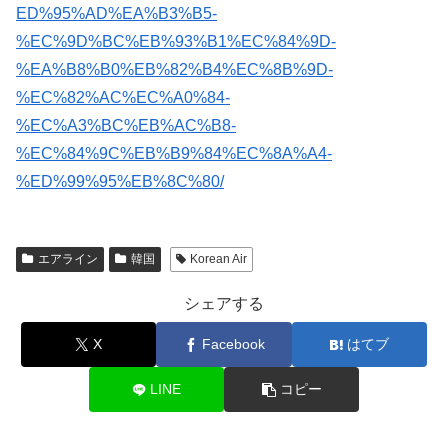
ED%95%AD%EA%B3%B5-
%EC%9D%BC%EB%93%B1%EC%84%9D-
%EA%B8%B0%EB%82%B4%EC%8B%9D-
%EC%82%AC%EC%A0%84-
%EC%A3%BC%EB%AC%B8-
%EC%84%9C%EB%B9%84%EC%8A%A4-
%ED%99%95%EB%8C%80/
エアライン
韓国
Korean Air
シェアする
X
Facebook
はてブ
LINE
コピー