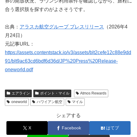
券の開放状況、ラウンジ利用条件を確認しながら、旅程に
合う選択肢を探すのがよさそうです。
出典：
アラスカ航空グループ プレスリリース
（2026年4
月24日）
元記事URL：
https://assets.contentstack.io/v3/assets/blt2cefe12c88e9dd
91/blt9ac63cd6bdf6d36d/JP%20Press%20Release-
oneworld.pdf
エアライン
ポイント・マイル
Atmos Rewards
oneworld
ハワイアン航空
マイル
シェアする
X
Facebook
はてブ