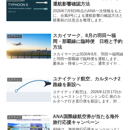
容の要点機...
運航影響確認方法
2026年7月8日時点のANA一次情報をもと
に、台風9号による運航影響の確認方法と
搭乗前の注意点を整理します。
スカイマーク、8月の羽田〜福
エアライン
岡・那覇線に臨時便 日程と予約
方法
スカイマークは2026年8月、羽田〜福岡線
と羽田〜那覇線で臨時便を運航します。
夏休み・帰省シーズンに、通常ダイヤだ
けでは希望の時間帯が取りにくい旅行者
にとって、朝発・昼着の選択肢が増える
内容です。8月の臨時便は合計38便臨時便
ユナイテッド航空、カルタヘナ2
エアライン
は羽田〜福岡線...
路線を新設へ
ユナイテッド航空は、2026年12月17日か
らヒューストンとワシントンD.C.発のカ
ルタヘナ行き直行便を新設します。対象
はヒューストン/インターコンチネンタ
ル〜カルタヘナ線、ワシントン/ダレス〜
カルタヘナ線の2路線で、いずれも冬期は
ANA国際線航空券が当たる海外
エアライン
週4往復...
旅行応援キャンペーン
ANAは、海外旅行応援キャンペーンとし