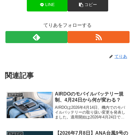
LINE
コピー
てりあをフォローする
てりあ
関連記事
AIRDOのモバイルバッテリー規
エアライン
制、4月24日から何が変わる？
AIRDOは2026年4月14日、機内でのモバ
イルバッテリーの取り扱い変更を発表し
ました。適用開始は2026年4月24日で
す。旅行者にとっては、荷造りと機内で
の使い方に直結する変更であり、出発前
に把握しておく価値があります。変更内
【2026年7月8日】ANA台風9号の
エアライン