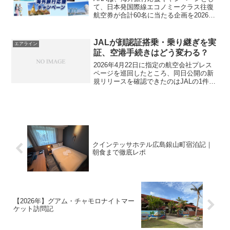
て、日本発国際線エコノミークラス往復
航空券が合計60名に当たる企画を2026年
7月1日午前10時から開始します。対象路
線は成田発着のホノルル、シンガポー
ル、バンコク、香港で、パスポート情報
JALが顔認証搭乗・乗り継ぎを実
エアライン
を使った応募が...
証、空港手続きはどう変わる？
2026年4月22日に指定の航空会社プレス
ページを巡回したところ、同日公開の新
規リリースを確認できたのはJALの1件で
した。今回の発表は、日本航空（JAL）
と東京国際空港ターミナル（TIAT）が、
デジタルアイデンティティを活用した顔
認証によ...
クインテッサホテル広島銀山町宿泊記｜
朝食まで徹底レポ
【2026年】グアム・チャモロナイトマー
ケット訪問記