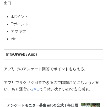
出口
dポイント
Tポイント
アマギフ
etc
InfoQ(Web / App)
アプリでのアンケート回答でポイントもらえる。
アプリでサクサク回答できるので隙間時間にちょうど良
い。あと運営が
GMO
で母体が大きいので安心感も。