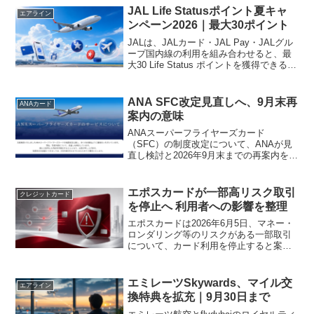
9,000マイルで予約できます。夏休み...
JAL Life Statusポイント夏キャ
エアライン
ンペーン2026｜最大30ポイント
JALは、JALカード・JAL Pay・JALグル
ープ国内線の利用を組み合わせると、最
大30 Life Status ポイントを獲得できる
「Life Status ポイント 夏のボーナスキャ
ンペーン」を実施しています。参加には
エントリーが必...
ANA SFC改定見直しへ、9月末再
ANAカード
案内の意味
ANAスーパーフライヤーズカード
（SFC）の制度改定について、ANAが見
直し検討と2026年9月末までの再案内を表
明。当初案の何が問題だったのか、今後
の注目点を整理します。
エポスカードが一部高リスク取引
クレジットカード
を停止へ 利用者への影響を整理
エポスカードは2026年6月5日、マネー・
ロンダリング等のリスクがある一部取引
について、カード利用を停止すると案内
しました。対象として明示されたのはオ
ンラインカジノと暗号資産・FX取引の一
部で、普段の買い物改定とは違い、決済
エミレーツSkywards、マイル交
エアライン
そのものが通らな...
換特典を拡充｜9月30日まで