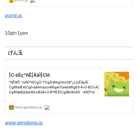
pointi.jp
10pt=1yen
げん玉
www.gendama.jp