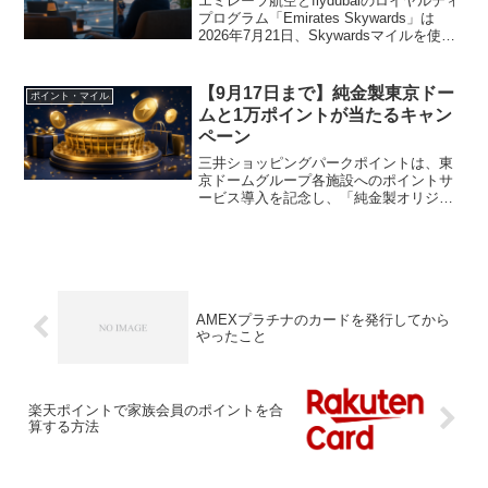
エミレーツ航空とflydubaiのロイヤルティ
プログラム「Emirates Skywards」は
2026年7月21日、Skywardsマイルを使う
夏季の特典を拡充しました。対象は主に
UAE内の提携店・サービスとGCCの対象
カード会員で、特典...
【9月17日まで】純金製東京ドー
ポイント・マイル
ムと1万ポイントが当たるキャン
ペーン
三井ショッピングパークポイントは、東
京ドームグループ各施設へのポイントサ
ービス導入を記念し、「純金製オリジナ
ル東京ドーム」などが当たるキャンペー
ンを実施しています。エントリー期間は
2026年9月17日（木）23時59分までで
す。メンバーズペ...
AMEXプラチナのカードを発行してから
やったこと
楽天ポイントで家族会員のポイントを合
算する方法