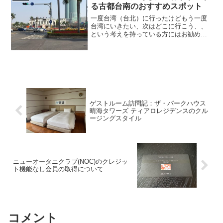
して、この記事は201...
る古都台南のおすすめスポット
一度台湾（台北）に行ったけどもう一度
台湾にいきたい、次はどこに行こう、、
という考えを持っている方にはお勧めで
きるのが台湾の古都・台南です。台南の
概要台南は名前の通り台湾の南の方にあ
る都市です。台湾が先住民族だけが暮ら
している時代にオランダ人...
ゲストルーム訪問記：ザ・パークハウス
晴海タワーズ ティアロレジデンスのクル
ージングスタイル
ニューオータニクラブ(NOC)のクレジッ
ト機能なし会員の取得について
コメント