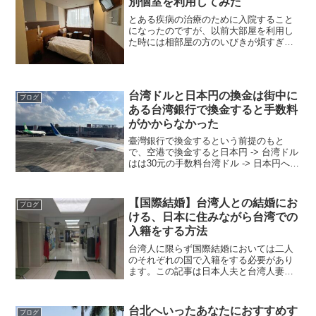
別個室を利用してみた
とある疾病の治療のために入院すること
になったのですが、以前大部屋を利用し
た時には相部屋の方のいびきが煩すぎる
ナースコールが頻繁に鳴り響きるといっ
た状態で全然寝れなかったので思い切っ
て特別個室を利用してみることにしまし
た。病室の種類東京慈恵会...
台湾ドルと日本円の換金は街中に
ブログ
ある台湾銀行で換金すると手数料
がかからなかった
臺灣銀行で換金するという前提のもと
で、空港で換金すると日本円 -> 台湾ドル
はは30元の手数料台湾ドル -> 日本円へは
100円の手数料が発生していたが、街中の
臺灣銀行で換金すると手数料がかからな
い事が発覚。(とはいえ銀行が決定してい
【国際結婚】台湾人との結婚にお
ブログ
るレー...
ける、日本に住みながら台湾での
入籍をする方法
台湾人に限らず国際結婚においては二人
のそれぞれの国で入籍をする必要があり
ます。この記事は日本人夫と台湾人妻が
入籍をする際の、台湾での入籍方法につ
いて紹介します。 日本ですでに入籍をし
ている事を前提としています。注意点と
台北へいったあなたにおすすめす
ブログ