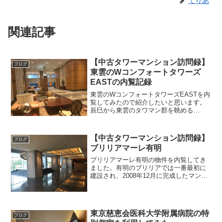
てりあ
関連記事
【中古タワーマンション訪問録】
ブログ
東雲のWコンフォートタワーズ
EASTの内覧記録
東雲のWコンフォートタワーズEASTを内
覧してみたので紹介したいと思います。
辰巳から東雲のタワマン郡を眺める
suumo.jpsuumoのリンク先は売買契約後
には掲載終了となってしまうため内覧時
のパンフレット（マイソク）もアップし
【中古タワーマンション訪問録】
ブログ
ておきます物...
ブリリアマーレ有明
ブリリアマーレ有明の物件を内覧してき
ました。有明のブリリアでは一番最初に
建設され、2008年12月に完成したマンシ
ョンです。物件概要17階南西向き60.76平
米(18.37坪)物件の場所共用施設(エントラ
ンス)物件の写真今回の物件の特徴は1...
東京慈恵会医科大学附属病院の特
ブログ