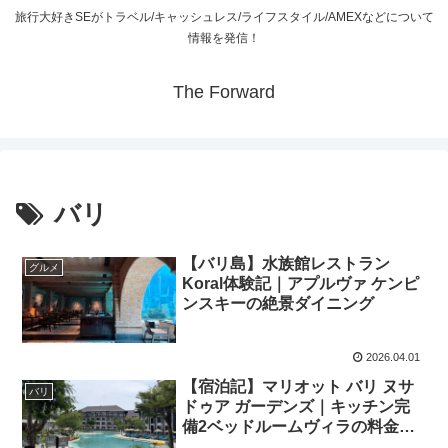
旅行大好きSEがトラベル/キャッシュレス/ライフスタイル/AMEXなどについて
情報を発信！
The Forward
バリ
【バリ島】水族館レストラン
グルメ
Koral体験記｜アプルヴァ ケンピ
ンスキーの絶景ダイニング
2026.04.01
【宿泊記】マリオット バリ ヌサ
バリ
ドゥア ガーデンズ｜キッチン完
備2ベッドルームヴィラの料金・
プール・朝食を徹底レビュー