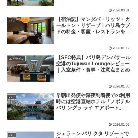
2026.03.31
【宿泊記】マンダパ・リッツ・カ
バリ
ールトン・リザーブ｜バリ島ウブ
ドの料金・客室・レストランを徹
底レビュー
2026.01.12
【SFC特典】バリ島デンパサール
エアライン
空港のTujuwan Loungeレビュー
｜入室条件・食事・注意点まとめ
2026.01.03
早朝出発便や深夜到着便での利用
バリ
時には空港直結ホテル「ノボテル
バリ ングラ ライ エアポート」も
選択肢の一つ
2026.01.03
シェラトン バリ クタ リゾートで
バリ