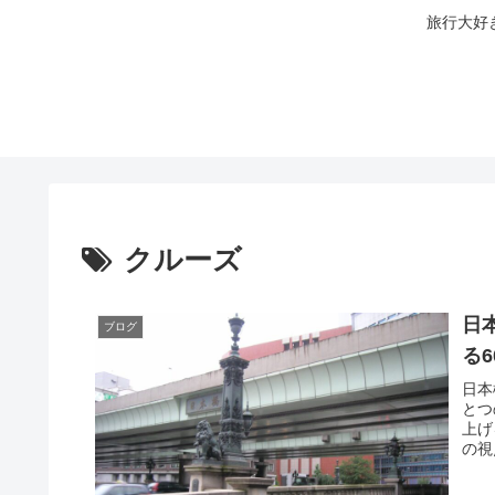
旅行大好
クルーズ
日
ブログ
る
日本
とつ
上げ
の視