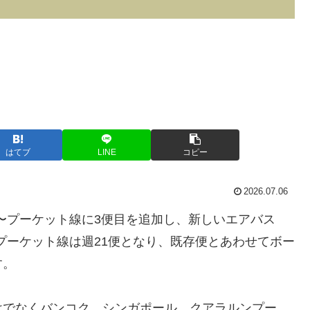
はてブ
LINE
コピー
2026.07.06
イ〜プーケット線に3便目を追加し、新しいエアバス
りプーケット線は週21便となり、既存便とあわせてボー
す。
けでなくバンコク、シンガポール、クアラルンプー