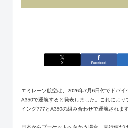
X
Facebook
エミレーツ航空は、2026年7月6日付でドバ
A350で運航すると発表しました。これによ
イング777とA350の組み合わせで運航されま
日本からプーケットへ向かう場合、直行便だ