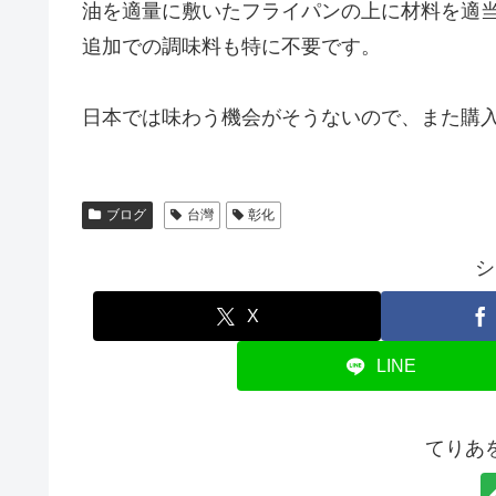
油を適量に敷いたフライパンの上に材料を適
追加での調味料も特に不要です。
日本では味わう機会がそうないので、また購
ブログ
台灣
彰化
シ
X
LINE
てりあ