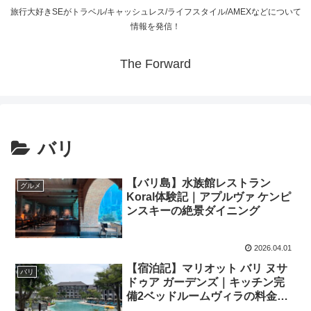
旅行大好きSEがトラベル/キャッシュレス/ライフスタイル/AMEXなどについて
情報を発信！
The Forward
バリ
【バリ島】水族館レストラン
グルメ
Koral体験記｜アプルヴァ ケンピ
ンスキーの絶景ダイニング
2026.04.01
【宿泊記】マリオット バリ ヌサ
バリ
ドゥア ガーデンズ｜キッチン完
備2ベッドルームヴィラの料金・
プール・朝食を徹底レビュー