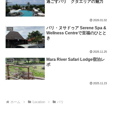
過ごすバリ クタエリアの魅力
2026.01.02
バリ・ヌサドゥア Serene Spa &
バリ
Wellness Centreで至福のひとと
き
2025.11.25
Mara River Safari Lodge宿泊レ
バリ
ポ
2025.11.23
ホーム
Location
バリ