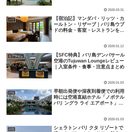
2026.03.31
【宿泊記】マンダパ・リッツ・カ
バリ
ールトン・リザーブ｜バリ島ウブ
ドの料金・客室・レストランを徹
底レビュー
2026.01.12
【SFC特典】バリ島デンパサール
エアライン
空港のTujuwan Loungeレビュー
｜入室条件・食事・注意点まとめ
2026.01.03
早朝出発便や深夜到着便での利用
バリ
時には空港直結ホテル「ノボテル
バリ ングラ ライ エアポート」も
選択肢の一つ
2026.01.03
シェラトン バリ クタ リゾートで
バリ